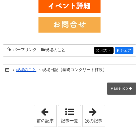
パーマリンク
現場のこと
entry407
ポスト
シェア
entry407
entry407
現場のこと
現場日記【基礎コンクリート打設】
Home
PageTop
「堺市西区草部の現場より」
「堺市西区草部
前の記事
記事一覧
次の記事