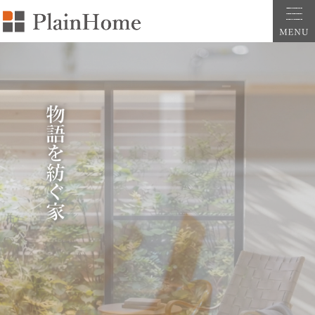
大阪・堺市での新築一戸建ては工務店の「PlainHome平原建築工房」へおまかせ。自
堺市をはじめ大阪府全域での新築注文住宅ならプレインホームへ。自然素材の心地よさを