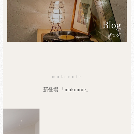
mukunoie
新登場 「mukunoie」