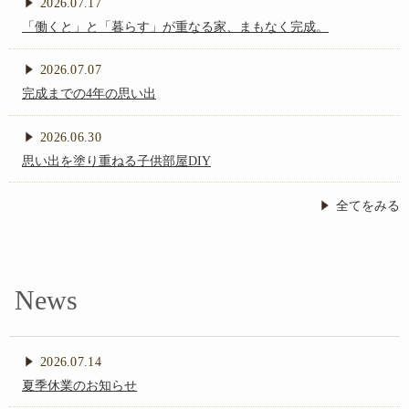
2026.07.17
「働くと」と「暮らす」が重なる家、まもなく完成。
堺
2026.07.07
完成までの4年の思い出
市
2026.06.30
思い出を塗り重ねる子供部屋DIY
・
全てをみる
和
News
泉
N
市
2026.07.14
夏季休業のお知らせ