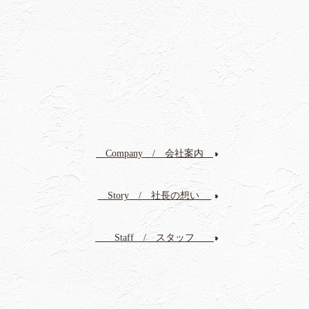
が
け
る
Company / 会社案内
工
Story / 社長の想い
務
Staff / スタッフ
店
の