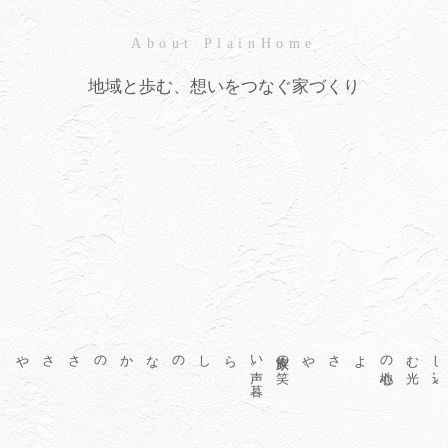
About PlainHome
築
地域と歩む、想いをつなぐ家づくり
戸
建
て
を
家族の
笑
い
声。
暮
らしのなかのささやかな
幸
せを
、
手