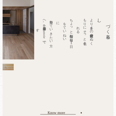
し
よ
り
の
自然素材の
ぬ
く
も
り
そ
っ
と
包ま
る
ち
っ
と
特別な
毎日。
１
日
て
い
ね
い
へ
重ね
て
き
た
い
方
。
新登場「m
u
k
u
n
o
i
e
」で
に
ょ
を
ま
づ
多く
に
れ
、
い
す
。
Know more