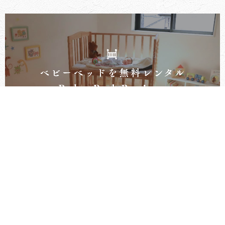
プ
レ
イベント案内
個別相談会
来場予
イ
ン
ホ
ー
072-350-0883
お電話での
お問合せはこちら