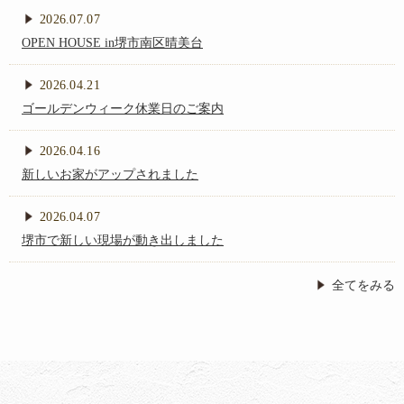
の
2026.07.07
OPEN HOUSE in堺市南区晴美台
w
注
2026.04.21
ゴールデンウィーク休業日のご案内
文
2026.04.16
新しいお家がアップされました
住
2026.04.07
堺市で新しい現場が動き出しました
宅
全てをみる
・
新