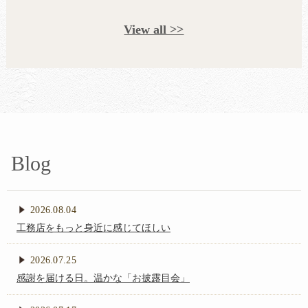
View all >>
Blog
大
2026.08.04
工務店をもっと身近に感じてほしい
阪
2026.07.25
感謝を届ける日。温かな「お披露目会」
府