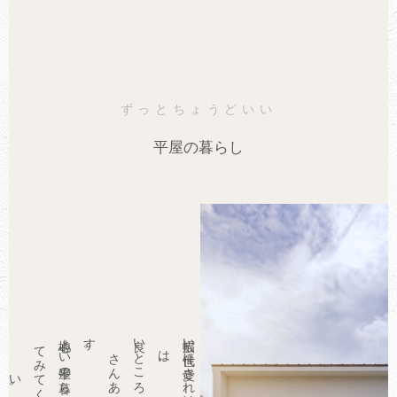
ずっとちょうどいい
平屋の暮らし
心地よ
い
平屋の
暮ら
し
を
覗い
み
く
だ
さ
良い
こ
ろ
が
た
く
ん
あ
り
ま
す
幅広い
世代に
愛さ
れ
続け
る
平屋に
、
て
は
と
さ
。
て
い
。