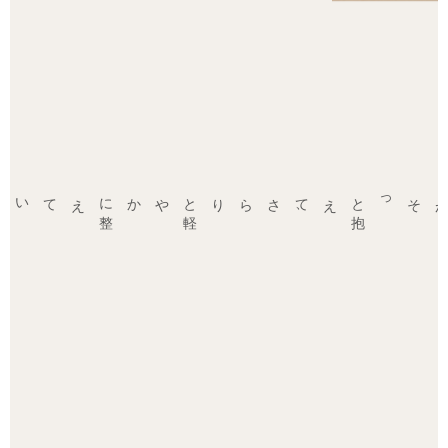
。
さらりと
軽
やかに
整
えていく
、