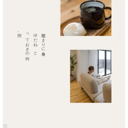
陽だ
ま
り
に
身を
ゆ
だ
ね
、
と
っ
て
お
き
の
時
間。