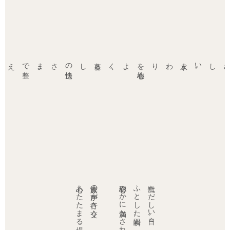
暮らしの
快適
さまで
整
えてくれる
、
水まわりを
心地
よく
。
心あたたまる場
家族の声が行き交う、
心穏やかに満たされていく。
ふとした瞬間、
慌ただしい日々。