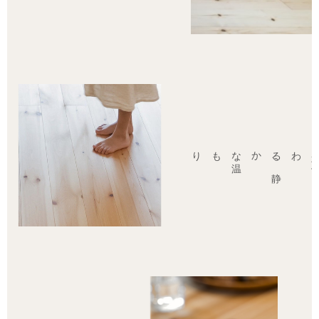
もり
素足
わ
か