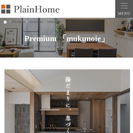
大阪・堺市での新築一戸建ては工務店の「PlainHome平原建築工房」へおまかせ。自
堺市をはじめ大阪府全域での新築注文住宅ならプレインホームへ。自然素材の心地よさを
Premium
Premium 「mukunoie」
ホーム
Premium 「mukunoie」