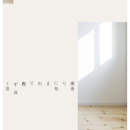
思わず
、
深
く
息
を
吸
う
、
木の
香
りに
包
まれて