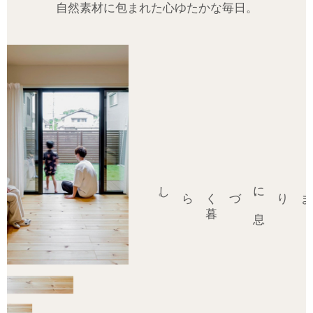
自然素材に包まれた心ゆたかな毎日。
。
に
し