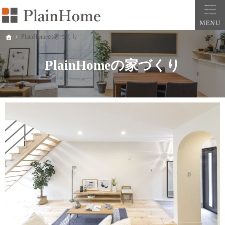
大阪・堺市での新築一戸建ては工務店の「PlainHome平原建築工房」へおまかせ。自
堺市をはじめ大阪府全域での新築注文住宅ならプレインホームへ。自然素材の心地よさを
PlainHomeの家づくり
ホーム
PlainHomeの家づくり