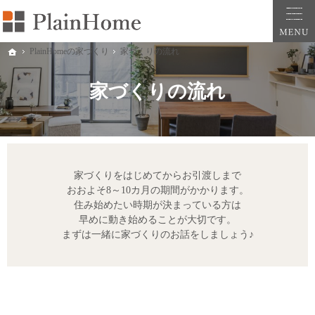
大阪・堺市での新築一戸建ては工務店の「PlainHome平原建築工房」へおまかせ。自
堺市をはじめ大阪府全域での新築注文住宅ならプレインホームへ。自然素材の心地よさを
PlainHomeの家づくり
家づくりの流れ
ホーム
家づくりの流れ
家づくりをはじめてからお引渡しまで
おおよそ8～10カ月の期間がかかります。
住み始めたい時期が決まっている方は
早めに動き始めることが大切です。
まずは一緒に家づくりのお話をしましょう♪