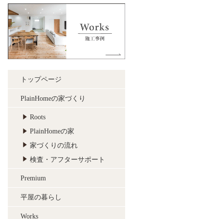
寄り添います
トップページ
PlainHomeの家づくり
小さな不安もわく
Roots
わくへと変わるよ
PlainHomeの家
うに、
家づくりの流れ
ひとつずつ「てい
検査・アフターサポート
ねい」にお答えし
Premium
ます。
平屋の暮らし
Works