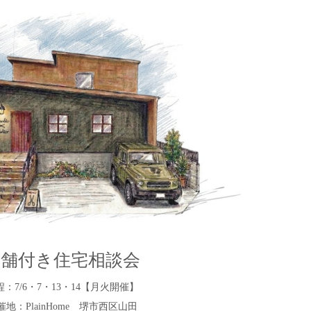
店舗付き住宅相談会
程：7/6・7・13・14【月火開催】
催地：PlainHome 堺市西区山田