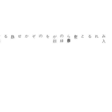
訪れるお
客様
をやさしく
迎
える
、
窓から
四季折々
の
緑
が
顔
をのぞかせ
、