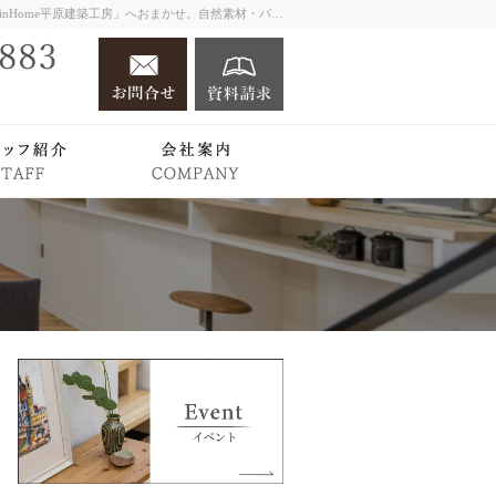
大阪・堺市での新築一戸建ては工務店の「PlainHome平原建築工房」へおまかせ。自然素材・パッシブデザイン・高断熱・高耐震の性能で最初から最後まで一級建築士が寄り添う家づくり。注文住宅・建替え・店舗住宅・リノベーションは実績豊富なプレインホームへ。
お問合せ
資料請求
072-350-0883
営業時間1
Works
スタッフ紹介
会社案内
店舗付き住宅相談会
PlainHome
最初から最後
まで
一級建築士が