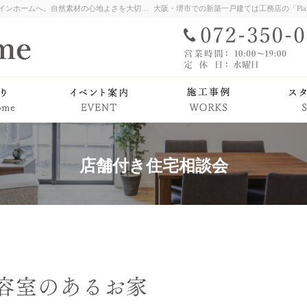
堺市をはじめ大阪府全域での新築注文住宅ならプレインホームへ。自然素材の心地よさを大切に、ゆたかな暮らしを育む家づくりをお届けします。堺市、和泉市、岸和田市、河内長野市、富田林市など南大阪を中心に心を込めて建築中。まずは見学会・相談会でその温もりをご体感ください。
ム
PlainHomeの家づくり
イベント案内
店舗付き住宅相談会