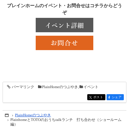
プレインホームのイベント・お問合せはコチラからどう
ぞ
パーマリンク
PlainHomeのつぶやき
,
イベント
entry895
ポスト
シェア
entry895
entry895
PlainHomeのつぶやき
Home
PlainhomeとTOTOのおうちtalkランチ 打ち合わせ（ショールーム
編）