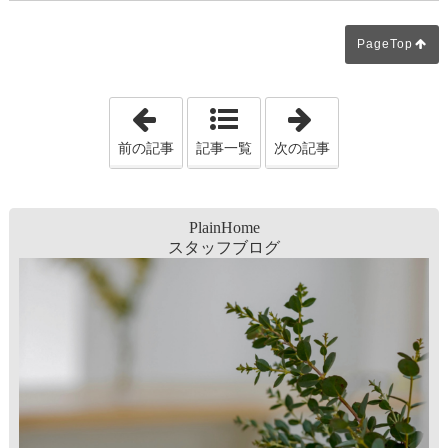
PageTop
「第2回勉強会＆昼食会♪」
「お家での打ち
前の記事
記事一覧
次の記事
PlainHome
スタッフブログ