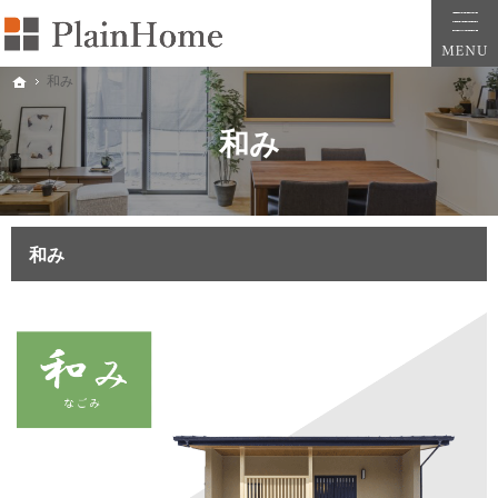
大阪・堺市での新築一戸建ては工務店の「PlainHome平原建築工房」へおまかせ。自
堺市をはじめ大阪府全域での新築注文住宅ならプレインホームへ。自然素材の心地よさを
和み
ホーム
和み
和み