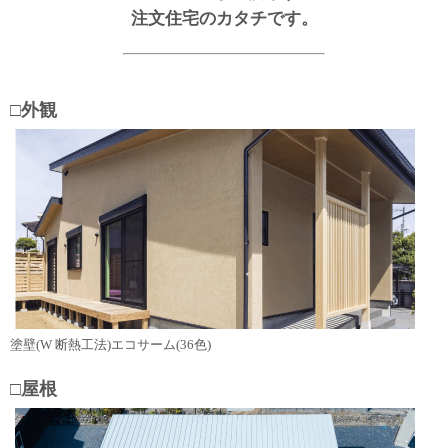
注文住宅のカタチです。
□外観
塗壁(W 断熱工法)エコサーム(36色)
□屋根