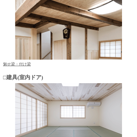
魅せ梁・付け梁
□建具(室内ドア)