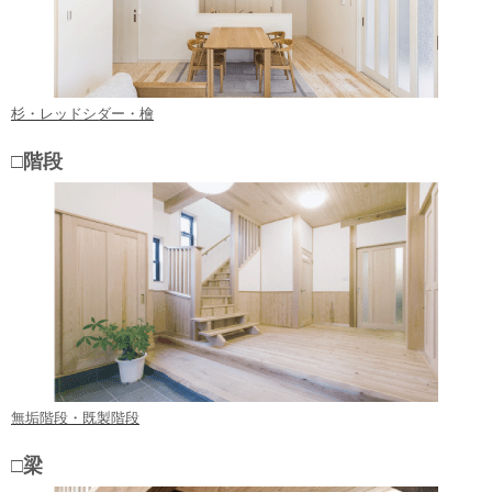
杉・レッドシダー・檜
□階段
無垢階段・既製階段
□梁