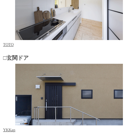
TOTO
□玄関ドア
YKKap