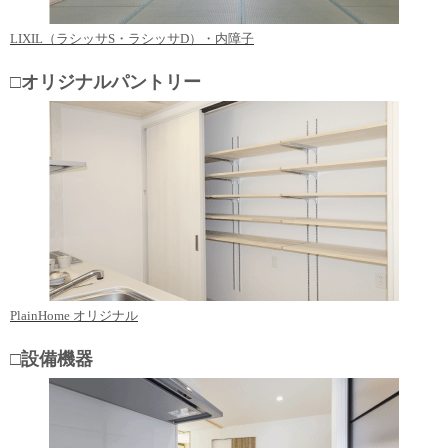
LIXIL（ラシッサS・ラシッサD）・内障子
□オリジナルパントリー
PlainHome オリジナル
□設備機器