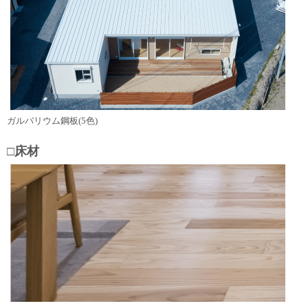
ガルバリウム鋼板(5色)
□床材