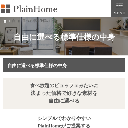
大阪・堺市での新築一戸建ては工務店の「PlainHome平原建築工房」へおまかせ。自
堺市をはじめ大阪府全域での新築注文住宅ならプレインホームへ。自然素材の心地よさを
自由に選べる標準仕様の中身
ホーム
自由に選べる標準仕様の中身
自由に選べる標準仕様の中身
食べ放題のビュッフェみたいに
決まった価格で好きな素材を
自由に選べる
シンプルでわかりやすい
PlainHomeがご提案する