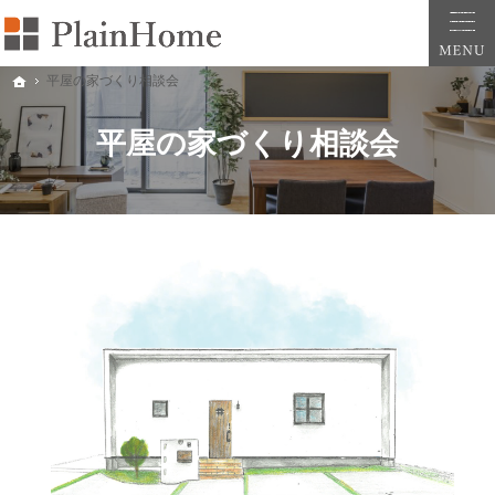
大阪・堺市での新築一戸建ては工務店の「PlainHome平原建築工房」へおまかせ。自
堺市をはじめ大阪府全域での新築注文住宅ならプレインホームへ。自然素材の心地よさを
平屋の家づくり相談会
ホーム
平屋の家づくり相談会