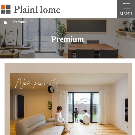
プレインホーム｜大阪・堺市・和泉市の新築一戸建ては工務店の株式会社平原建築工房（Pla
プレインホーム｜大阪府堺市・和泉市で自然素材のおしゃれでかわいい注文住宅や新築の
Premium
ホーム
Premium