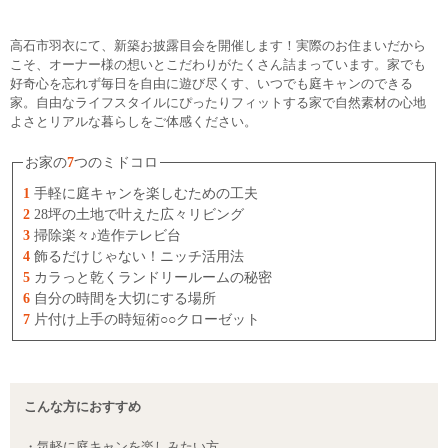
高石市羽衣にて、新築お披露目会を開催します！実際のお住まいだから
こそ、オーナー様の想いとこだわりがたくさん詰まっています。家でも
好奇心を忘れず毎日を自由に遊び尽くす、いつでも庭キャンのできる
家。自由なライフスタイルにぴったりフィットする家で自然素材の心地
よさとリアルな暮らしをご体感ください。
お家の
7
つのミドコロ
1
手軽に庭キャンを楽しむための工夫
2
28坪の土地で叶えた広々リビング
3
掃除楽々♪造作テレビ台
4
飾るだけじゃない！ニッチ活用法
5
カラっと乾くランドリールームの秘密
6
自分の時間を大切にする場所
7
片付け上手の時短術○○クローゼット
こんな方におすすめ
・気軽に庭キャンを楽しみたい方