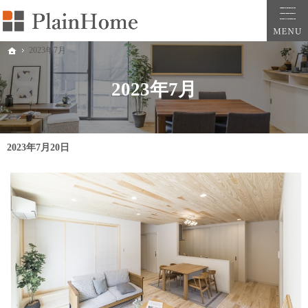
大阪・堺市での新築一戸建ては工務店の「PlainHome平原建築工房」へおまかせ。自
堺市をはじめ大阪府全域での新築注文住宅ならプレインホームへ。自然素材の心地よさを
2023年7月
ホーム
2023年7月
2023年7月20日