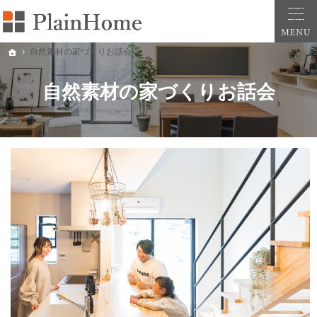
大阪・堺市での新築一戸建ては工務店の「PlainHome平原建築工房」へおまかせ。自
堺市をはじめ大阪府全域での新築注文住宅ならプレインホームへ。自然素材の心地よさを
自然素材の家づくりお話会
ホーム
自然素材の家づくりお話会