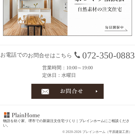
072-350-0883
お電話での
お問合せはこちら
営業時間
10:00～19:00
定休日
水曜日
お問合
物語を紡ぐ家、
堺市での新築注文住宅づくり｜プレインホーム
にご相談くださ
い。
© 2020-2026 プレインホーム（平原建築工房）