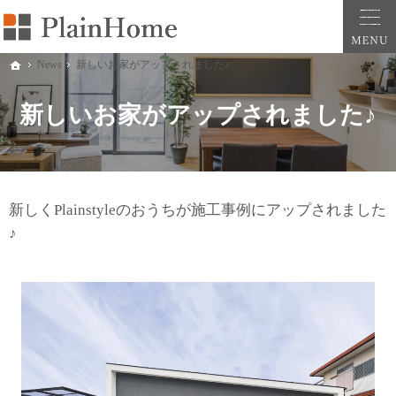
大阪・堺市での新築一戸建ては工務店の「PlainHome平原建築工房」へおまかせ。自
堺市をはじめ大阪府全域での新築注文住宅ならプレインホームへ。自然素材の心地よさを
News
新しいお家がアップされました♪
ホーム
新しいお家がアップされました♪
新しくPlainstyleのおうちが施工事例にアップされました
♪