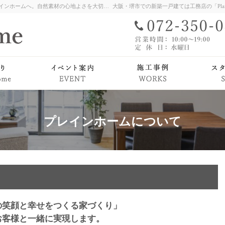
堺市をはじめ大阪府全域での新築注文住宅ならプレインホームへ。自然素材の心地よさを大切に、ゆたかな暮らしを育む家づくりをお届けします。堺市、和泉市、岸和田市、河内長野市、富田林市など南大阪を中心に心を込めて建築中。まずは見学会・相談会でその温もりをご体感ください。
ム
PlainHomeの家づくり
イベント案内
プレインホームについて
の笑顔と幸せをつくる家づくり」
お客様と一緒に実現します。