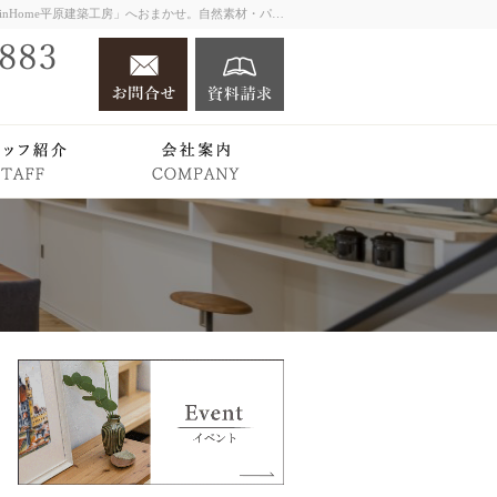
大阪・堺市での新築一戸建ては工務店の「PlainHome平原建築工房」へおまかせ。自然素材・パッシブデザイン・高断熱・高耐震の性能で最初から最後まで一級建築士が寄り添う家づくり。注文住宅・建替え・店舗住宅・リノベーションは実績豊富なプレインホームへ。
お問合せ
資料請求
072-350-0883
営業時間1
Works
スタッフ紹介
会社案内