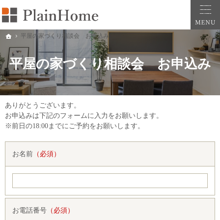
大阪・堺市での新築一戸建ては工務店の「PlainHome平原建築工房」へおまかせ。自
堺市をはじめ大阪府全域での新築注文住宅ならプレインホームへ。自然素材の心地よさを
平屋の家づくり相談会 お申込み
ホーム
平屋の家づくり相談会 お申込み
ありがとうございます。
お申込みは下記のフォームに入力をお願いします。
※前日の18:00までにご予約をお願いします。
お名前
（必須）
お電話番号
（必須）