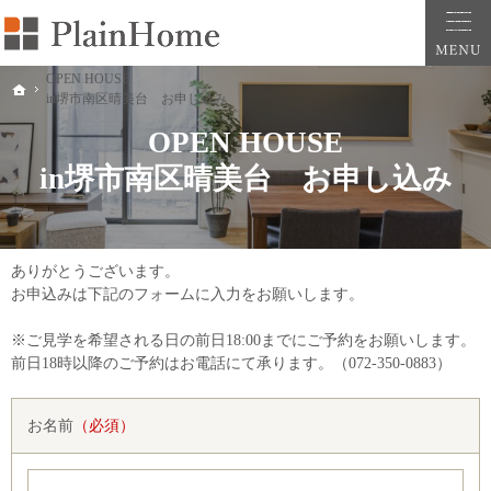
大阪・堺市での新築一戸建ては工務店の「PlainHome平原建築工房」へおまかせ。自
堺市をはじめ大阪府全域での新築注文住宅ならプレインホームへ。自然素材の心地よさを
OPEN HOUSE
ホーム
in堺市南区晴美台 お申し込み
OPEN HOUSE
in堺市南区晴美台 お申し込み
ありがとうございます。
お申込みは下記のフォームに入力をお願いします。
※ご見学を希望される日の前日18:00までにご予約をお願いします。
前日18時以降のご予約はお電話にて承ります。（072-350-0883）
お名前
（必須）