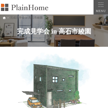
大阪・堺市での新築一戸建ては工務店の「PlainHome平原建築工房」へおまかせ。自
堺市をはじめ大阪府全域での新築注文住宅ならプレインホームへ。自然素材の心地よさを
完成見学会 in 高石市綾園
ホーム
完成見学会 in 高石市綾園