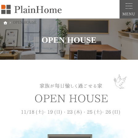
大阪・堺市での新築一戸建ては工務店の「PlainHome平原建築工房」へおまかせ。自
堺市をはじめ大阪府全域での新築注文住宅ならプレインホームへ。自然素材の心地よさを
OPEN HOUSE
ホーム
OPEN HOUSE