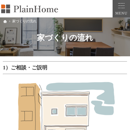
プレインホーム｜大阪・堺市・和泉市の新築一戸建ては工務店の株式会社平原建築工房（Pla
プレインホーム｜大阪府堺市・和泉市で自然素材のおしゃれでかわいい注文住宅や新築の
家づくりの流れ
ホーム
家づくりの流れ
1）ご相談・ご説明