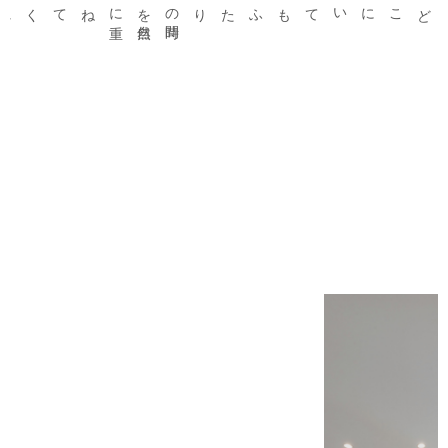
ふたりの
時間
を
自然
に
重
ねてくれる
どこにいても