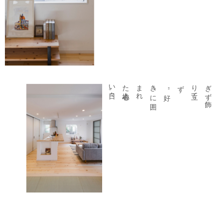
"
好
き
"
に
囲
ま
れ
た
心地よ
い
日々。
ず