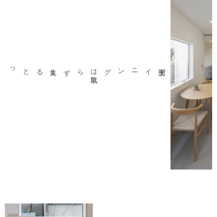
集えるとっておきの
場
所。
らず
土間ダイニングは
気取