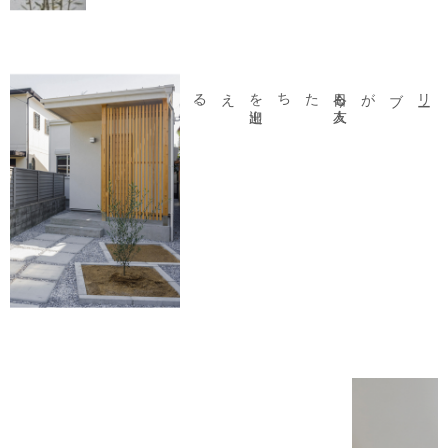
。
今日も
友人
たちを
出迎
える
ブが