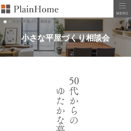
大阪・堺市での新築一戸建ては工務店の「PlainHome平原建築工房」へおまかせ。自
堺市をはじめ大阪府全域での新築注文住宅ならプレインホームへ。自然素材の心地よさを
小さな平屋づくり相談会
ホーム
小さな平屋づくり相談会