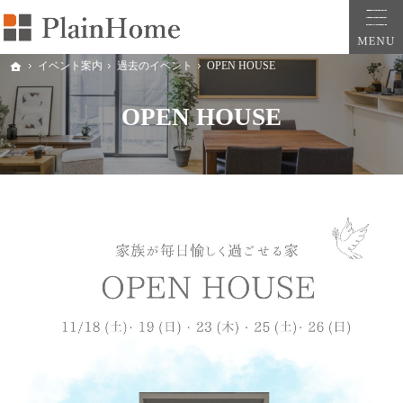
プレインホーム｜大阪・堺市・和泉市の新築一戸建ては工務店の株式会社平原建築工房（Pla
プレインホーム｜大阪府堺市・和泉市で自然素材のおしゃれでかわいい注文住宅や新築の
イベント案内
過去のイベント
OPEN HOUSE
ホーム
OPEN HOUSE