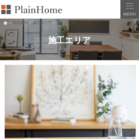
大阪・堺市での新築一戸建ては工務店の「PlainHome平原建築工房」へおまかせ。自
堺市をはじめ大阪府全域での新築注文住宅ならプレインホームへ。自然素材の心地よさを
会社案内
施工エリア
施工エリア
ホーム
施工エリア