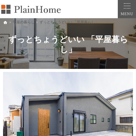
大阪・堺市での新築一戸建ては工務店の「PlainHome平原建築工房」へおまかせ。自
堺市をはじめ大阪府全域での新築注文住宅ならプレインホームへ。自然素材の心地よさを
平屋の暮らし
ずっとちょうどいい 「平屋暮らし」
ホーム
ずっとちょうどいい 「平屋暮ら
し」