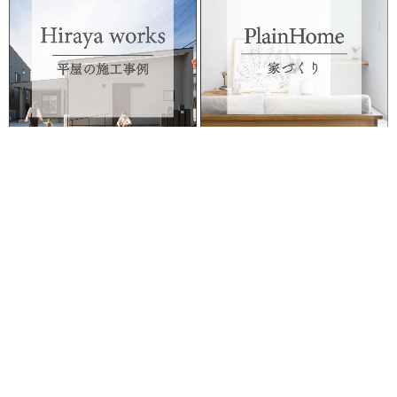
イベント案内
個別相談会
来場予
072-350-0883
お電話での
お問合せはこちら
営業時間
10:00～19:00
定休日
水曜日
お問合