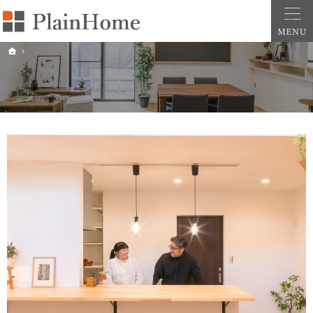
大阪・堺市での新築一戸建ては工務店の「PlainHome平原建築工房」へおまかせ。自
堺市をはじめ大阪府全域での新築注文住宅ならプレインホームへ。自然素材の心地よさを
ホーム