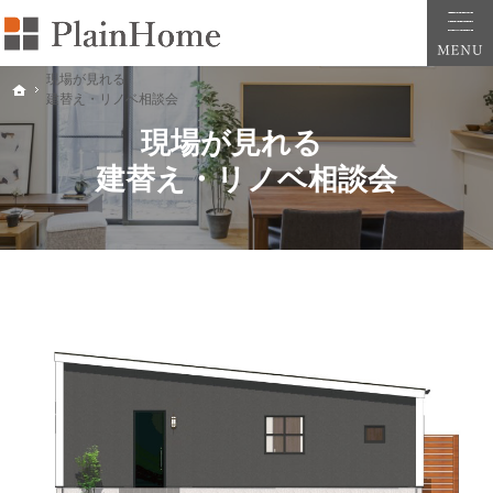
大阪・堺市での新築一戸建ては工務店の「PlainHome平原建築工房」へおまかせ。自
堺市をはじめ大阪府全域での新築注文住宅ならプレインホームへ。自然素材の心地よさを
現場が見れる
ホーム
建替え・リノベ相談会
現場が見れる
建替え・リノベ相談会