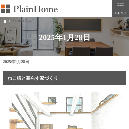
大阪・堺市での新築一戸建ては工務店の「PlainHome平原建築工房」へおまかせ。自
堺市をはじめ大阪府全域での新築注文住宅ならプレインホームへ。自然素材の心地よさを
2025年1月28日
ホーム
2025年1月28日
2025年1月28日
ねこ様と暮らす家づくり