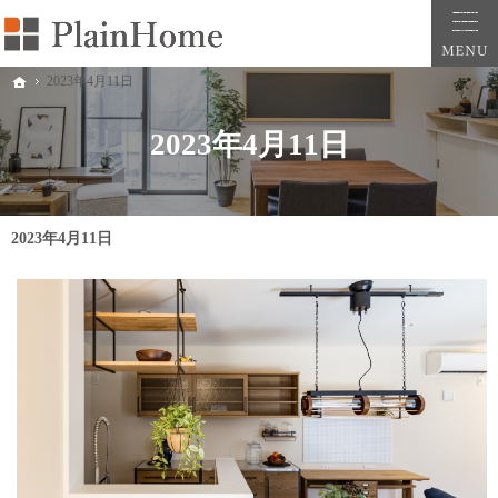
大阪・堺市での新築一戸建ては工務店の「PlainHome平原建築工房」へおまかせ。自
堺市をはじめ大阪府全域での新築注文住宅ならプレインホームへ。自然素材の心地よさを
2023年4月11日
ホーム
2023年4月11日
2023年4月11日