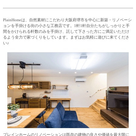
PlainHomeは、自然素材にこだわり大阪府堺市を中心に新築・リノベーシ
ョンを手掛ける街の小さな工務店です。1軒1軒自分たちがしっかりと手
間をかけられる軒数のみを手掛け、託して下さった方にご満足いただけ
るよう全力で家づくりをしています。まずはお気軽に遊びに来てくださ
い♪
プレインホームのリノベーションは既存の建物の良さや価値を最大限に