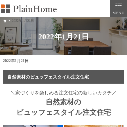
大阪・堺市での新築一戸建ては工務店の「PlainHome平原建築工房」へおまかせ。自
堺市をはじめ大阪府全域での新築注文住宅ならプレインホームへ。自然素材の心地よさを
2022年1月21日
ホーム
2022年1月21日
2022年1月21日
自然素材のビュッフェスタイル注文住宅
＼家づくりを楽しめる
注文住宅の新しいカタチ／
自然素材の
ビュッフェスタイル注文住宅