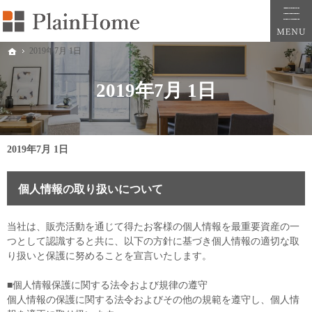
大阪・堺市での新築一戸建ては工務店の「PlainHome平原建築工房」へおまかせ。自
堺市をはじめ大阪府全域での新築注文住宅ならプレインホームへ。自然素材の心地よさを
2019年7月 1日
ホーム
2019年7月 1日
2019年7月 1日
個人情報の取り扱いについて
当社は、販売活動を通じて得たお客様の個人情報を最重要資産の一
つとして認識すると共に、以下の方針に基づき個人情報の適切な取
り扱いと保護に努めることを宣言いたします。
■個人情報保護に関する法令および規律の遵守
個人情報の保護に関する法令およびその他の規範を遵守し、個人情